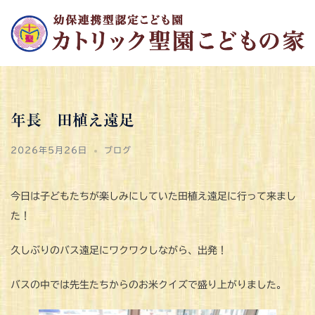
コ
ン
テ
ン
ツ
へ
年長 田植え遠足
ス
キ
2026年5月26日
ブログ
ッ
プ
今日は子どもたちが楽しみにしていた田植え遠足に行って来まし
た！
久しぶりのバス遠足にワクワクしながら、出発！
バスの中では先生たちからのお米クイズで盛り上がりました。