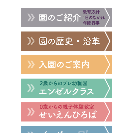
シ
ョ
ン