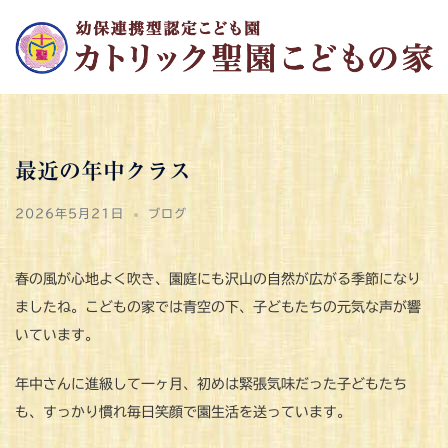
コ
ン
テ
ン
ツ
へ
最近の年中クラス
ス
キ
2026年5月21日
ブログ
ッ
プ
春の風が心地よく吹き、園庭にも沢山の自然が広がる季節になり
ましたね。こどもの家では青空の下、子どもたちの元気な声が響
いています。
年中さんに進級して一ヶ月、初めは緊張気味だった子どもたち
も、すっかり慣れ毎日笑顔で園生活を送っています。