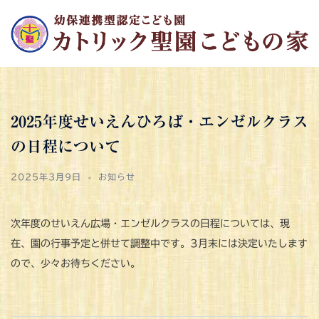
コ
ン
テ
ン
ツ
へ
2025年度せいえんひろば・エンゼルクラス
ス
の日程について
キ
ッ
2025年3月9日
お知らせ
プ
次年度のせいえん広場・エンゼルクラスの日程については、現
在、園の行事予定と併せて調整中です。3月末には決定いたします
ので、少々お待ちください。