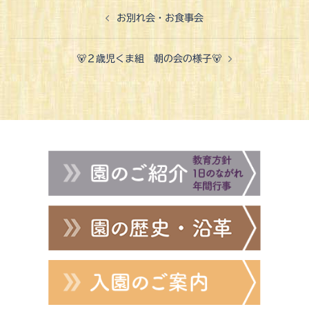
投
お別れ会・お食事会
稿
ナ
🐻２歳児くま組 朝の会の様子🐻
ビ
ゲ
ー
シ
ョ
ン